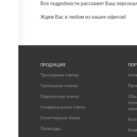
Все подробности расскажет Ваш персона
Ждем Вас в любом из наших офисов!
ПРОДУКЦИЯ
ПОР
Тротуарная плитка
Алле
Тактильная плитка
Про
Парапетные плиты
Объ
поли
Универсальные плиты
шко
Сплиттерные блоки
Котт
Палисады
Ком