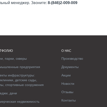
льный менеджер. Звоните:
8-(846)2-009-009
ТФОЛИО
О НАС
и, парки, скверы
Производство
мышленные предприятия
Документы
екты инфраструктуры:
Акции
клиники, детские сады,
Новости
лы, спортивные сооружения
Отзывы
еджи, дачи
Контакты
мерческая недвижимость