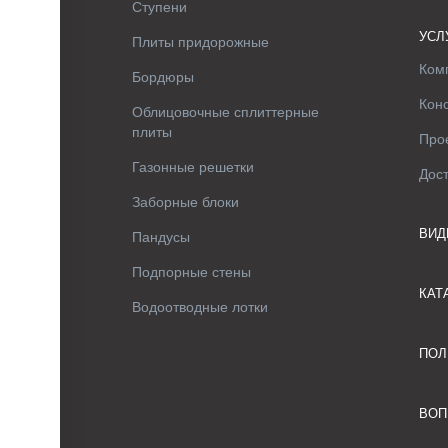
Ступени
УСЛ
Плиты придорожные
Ком
Бордюры
Кон
Облицовочные сплиттерные
плиты
Про
Газонные решетки
Дос
Заборные блоки
ВИД
Пандусы
Подпорные стены
КАТ
Водоотводные лотки
ПОЛ
ВОП