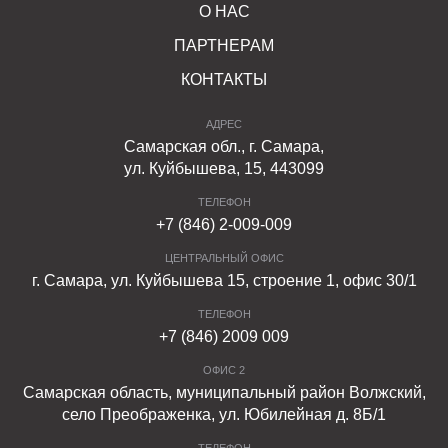
О НАС
уникальность изделия, каждое из которых имеет на
ПАРТНЕРАМ
лицевой стороне неповторимый скол.
КОНТАКТЫ
Долговечные блоки для подпорных стен имеют
АДРЕС
привлекательную лицевую сторону, имитирующую
Самарская обл., г. Самара,
натуральный колотый материал, что делает их
ул. Куйбышева, 15, 443099
востребованными для придания местности
эффектного стилевого оформления при небольших
ТЕЛЕФОН
+7 (846) 2-009-009
финансовых затратах.
ЦЕНТРАЛЬНЫЙ ОФИС
В ассортименте компании блоки представлены
г. Самара, ул. Куйбышева 15, строение 1, офис 30/1
различными вариантами, отличающимися размерами и
ТЕЛЕФОН
внешним исполнением.
+7 (846) 2009 009
В компании ФАРБШТАЙН бетонные блоки можно
ОФИС 2
купить по доступной цене с доставкой на объект
Самарская область, муниципальный район Волжский,
заказчика в короткие сроки. Вся продукция имеет
село Преображенка, ул. Юбилейная д. 8Б/1
высокое качество, подтвержденное соответствующими
ТЕЛЕФОН