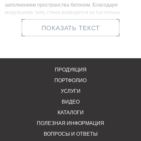
заполнением пространства бетоном. Благодаря
модульному типу, стена возводится из пустотных
блоков по принципу несъемной опалубки.
ПОКАЗАТЬ ТЕКСТ
Блоки подпорных стен отличаются долговечностью,
обеспеченной характеристиками бетона, а также
обладают другими преимуществами:
высокая скорость и простота возведения стены;
ПРОДУКЦИЯ
отличные декоративные характеристики лицевой
ПОРТФОЛИО
поверхности, точно передающей цвет и фактуру
колотых натуральных материалов;
УСЛУГИ
ВИДЕО
повышенная прочность возведенной стены,
сопоставимая с конструкциями из монолитного
КАТАЛОГИ
бетона;
ПОЛЕЗНАЯ ИНФОРМАЦИЯ
устойчивость к ультрафиолетовому излучению и
ВОПРОСЫ И ОТВЕТЫ
атмосферным воздействиям;