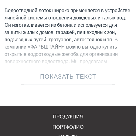
Водоотводной лоток широко применяется в устройстве
линейной системы отведения дождевых и талых вод.
Он изготавливается из бетона и используется для
защиты жилых домов, гаражей, пешеходных зон,
подъездных путей, тротуаров, автостоянок и тп. В
компании «ФАРБШТАЙН» можно выгодно купить
открытые водоотводные желоба для организации
поверхностного водоотвода. Мы предлагаем
качественную, сертифицированную продукцию,
ПОКАЗАТЬ ТЕКСТ
которая исправно прослужит многие годы.
С помощью бетонных ливневых каналов можно
продлить срок службы строений и дорожных покрытий,
предупредить проникновение влаги в подвалы и
облегчить передвижение пешеходов по тротуарам.
ПРОДУКЦИЯ
ПОРТФОЛИО