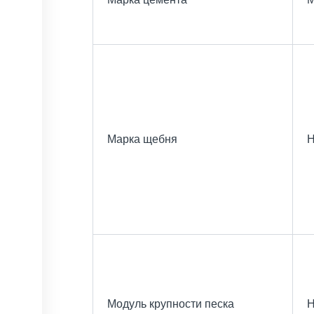
Марка щебня
Н
Модуль крупности песка
Н