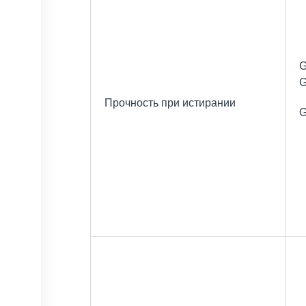
G
G
Прочность при истирании
G