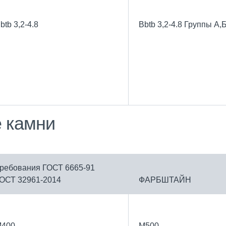
B
btb
3,2-4.8
B
btb
3,2-4.8 Группы А,Б
 камни
ребования ГОСТ 6665-91
ОСТ 32961-2014
ФАРБШТАЙН
400
М500