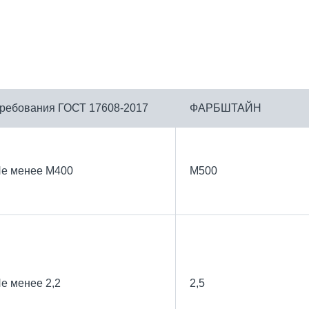
ребования ГОСТ 17608-2017
ФАРБШТАЙН
е менее М400
М500
е менее 2,2
2,5