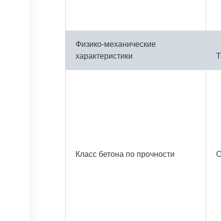
Физико-механические
характеристики
Т
Класс бетона по прочности
О