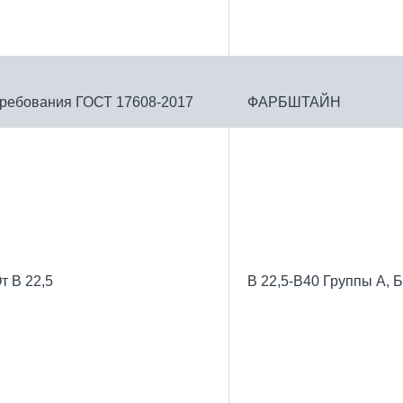
ребования ГОСТ 17608-2017
ФАРБШТАЙН
т В 22,5
В 22,5-В40 Группы А, Б,