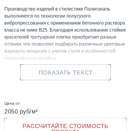
Производство изделий в стилистике Полигональ
выполняется по технологии полусухого
вибропрессования с применением бетонного раствора
класса не ниже В25. Благодаря использованию стойких
красителей тротуарная плитка приобретает разные
оттенки, что позволяет подбирать различные цветовые
варианты мощения с учетом стиля и особенностей
ландшафтного дизайна.
Размеры штампа вибропрессованной плитки
ПОКАЗАТЬ ТЕКСТ
составляют 970х1120 мм, высота – 80 мм. Коллекция
оптимально подходит для мощения больших площадок
или пространств и придает индивидуальность любому
объекту. Причудливая многоугольная форма в виде
Цена от:
оригами делает ее отличной альтернативой
2050 руб/м²
классическим прямоугольным плитам и помогает
воплощать в жизнь даже самые смелые идеи
РАССЧИТАЙТЕ СТОИМОСТЬ
архитекторов.