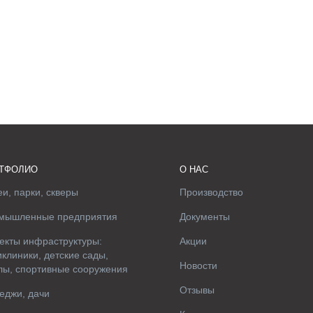
ТФОЛИО
О НАС
и, парки, скверы
Производство
мышленные предприятия
Документы
екты инфраструктуры:
Акции
клиники, детские сады,
Новости
лы, спортивные сооружения
Отзывы
еджи, дачи