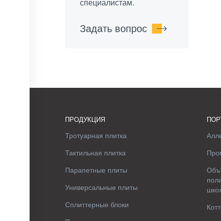
специалистам.
Задать вопрос
ПРОДУКЦИЯ
ПОР
Тротуарная плитка
Алле
Тактильная плитка
Про
Парапетные плиты
Объ
поли
Универсальные плиты
шко
Сплиттерные блоки
Котт