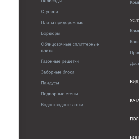
Палисады
Ком
Ступени
УСЛ
Плиты придорожные
Ком
Бордюры
Кон
Облицовочные сплиттерные
плиты
Про
Газонные решетки
Дос
Заборные блоки
ВИД
Пандусы
Подпорные стены
КАТ
Водоотводные лотки
ПОЛ
ВОП